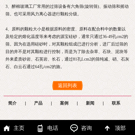
3、醉棉玻璃工厂常用的过筛设备有六角筛(旋转筛)、振动筛和摇动
筛。也可采用风力离心器进行颗粒分级。
4、原料的颗粒大小是根据原料的密度、原料在配合料中的数量以
及给定的熔化温度等来考虑的源宝硅砂，通常只通过36-49孔cm2的
筛。因为在选用硅砂时，对其颗粒组成已进行分析，进厂后过筛的
目的井不是对其颗粒进行控制，而是为了除去杂草、石块、泥块等
外来柔质砂岩、石英岩、长石，通过81孔Lcm2的筛纯减、硝、石灰
石、白云石通过64孔/cm2的旆。
返回列表
简介
|
产品
|
案例
|
新闻
|
联系
主页
电话
咨询
顶部