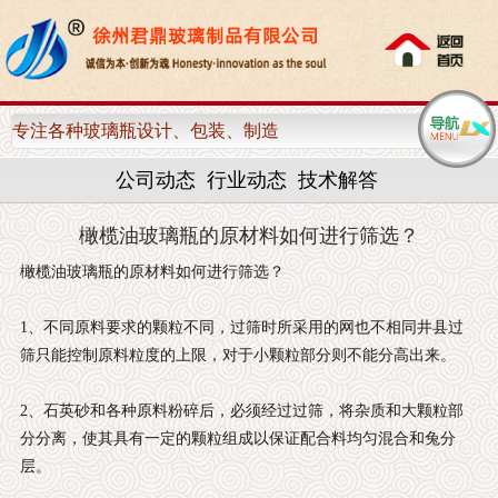
网站首页
公司简介
专注各种玻璃瓶设计、包装、制造
新闻中心
公司动态
行业动态
技术解答
产品中心
橄榄油玻璃瓶的原材料如何进行筛选？
生产设备
橄榄油玻璃瓶的原材料如何进行筛选？
荣誉资质
1、不同原料要求的颗粒不同，过筛时所采用的网也不相同井县过
筛只能控制原料粒度的上限，对于小颗粒部分则不能分高出来。
合作客户
2、石英砂和各种原料粉碎后，必须经过过筛，将杂质和大颗粒部
分分离，使其具有一定的颗粒组成以保证配合料均匀混合和兔分
联系我们
层。